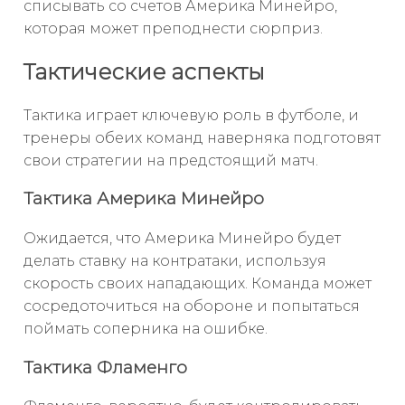
списывать со счетов Америка Минейро,
которая может преподнести сюрприз.
Тактические аспекты
Тактика играет ключевую роль в футболе, и
тренеры обеих команд наверняка подготовят
свои стратегии на предстоящий матч.
Тактика Америка Минейро
Ожидается, что Америка Минейро будет
делать ставку на контратаки, используя
скорость своих нападающих. Команда может
сосредоточиться на обороне и попытаться
поймать соперника на ошибке.
Тактика Фламенго