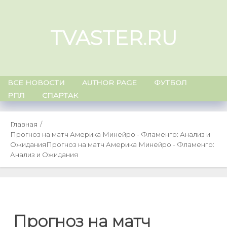
Skip
to
TVASTER.RU
content
ВСЕ НОВОСТИ
AUTHOR PAGE
ФУТБОЛ
РПЛ
СПАРТАК
Главная
Прогноз на матч Америка Минейро - Фламенго: Анализ и
Ожидания
Прогноз на матч Америка Минейро - Фламенго:
Анализ и Ожидания
Прогноз на матч