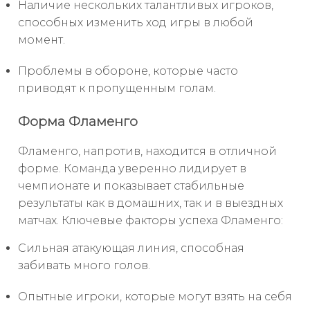
Наличие нескольких талантливых игроков,
способных изменить ход игры в любой
момент.
Проблемы в обороне, которые часто
приводят к пропущенным голам.
Форма Фламенго
Фламенго, напротив, находится в отличной
форме. Команда уверенно лидирует в
чемпионате и показывает стабильные
результаты как в домашних, так и в выездных
матчах. Ключевые факторы успеха Фламенго:
Сильная атакующая линия, способная
забивать много голов.
Опытные игроки, которые могут взять на себя