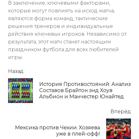
В заключение, ключевыми факторами,
которые могут повлиять на исход матча,
являются форма команд, тактические
решения тренеров и индивидуальные
действия ключевых игроков. Независимо от
результата, этот матч станет настоящим
праздником футбола для всех любителей
игры.
читать
Назад
еще
История Противостояний: Анализ
Пр
Составов Брайтон энд Хоув
но
Альбион и Манчестер Юнайтед
Вперёд
Мексика против Чехии. Хозяева
Next
уже в плей-офф!
post: