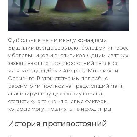
Футбольные матчи между командами
Бразилии всегда вызывают большой интерес
у болельщиков и аналитиков. Одним из таких
захватывающих противостояний является
матч между клубами Америка Минейро и
Фламенго. В этой статье мы подробно
рассмотрим прогноз на предстоящий матч,
анализируя текущую форму команд,
статистику, а также ключевые факторы,
которые могут повлиять на исход игры.
История противостояний