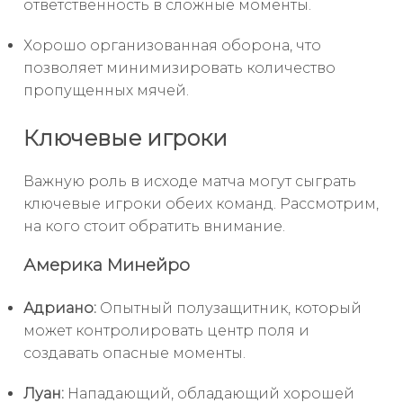
ответственность в сложные моменты.
Хорошо организованная оборона, что
позволяет минимизировать количество
пропущенных мячей.
Ключевые игроки
Важную роль в исходе матча могут сыграть
ключевые игроки обеих команд. Рассмотрим,
на кого стоит обратить внимание.
Америка Минейро
Адриано:
Опытный полузащитник, который
может контролировать центр поля и
создавать опасные моменты.
Луан:
Нападающий, обладающий хорошей