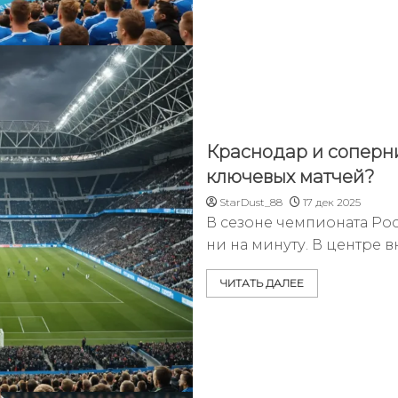
Краснодар и соперни
ключевых матчей?
StarDust_88
17 дек 2025
В сезоне чемпионата Рос
ни на минуту. В центре 
ЧИТАТЬ ДАЛЕЕ