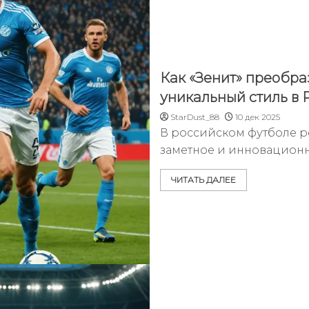
Как «Зенит» преобра
уникальный стиль в
StarDust_88
10 дек 2025
В российском футболе р
заметное и инновационно
ЧИТАТЬ ДАЛЕЕ