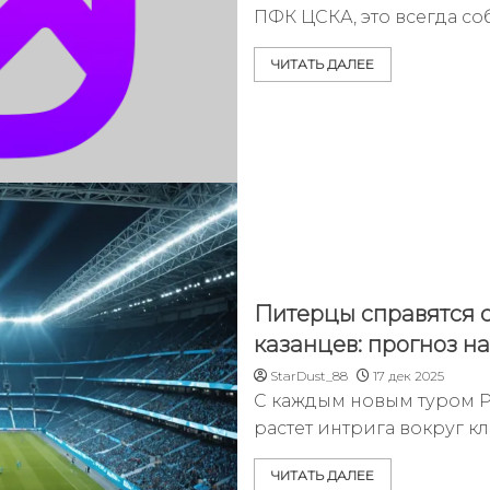
ПФК ЦСКА, это всегда со
ЧИТАТЬ ДАЛЕЕ
Питерцы справятся с
казанцев: прогноз на
StarDust_88
17 дек 2025
С каждым новым туром 
растет интрига вокруг к
ЧИТАТЬ ДАЛЕЕ