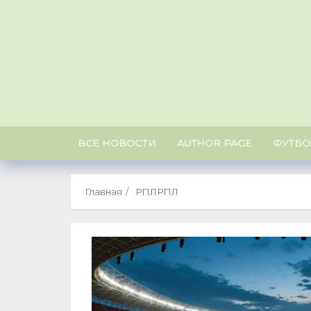
Skip
to
content
ВСЕ НОВОСТИ
AUTHOR PAGE
ФУТБО
Главная
РПЛРПЛ