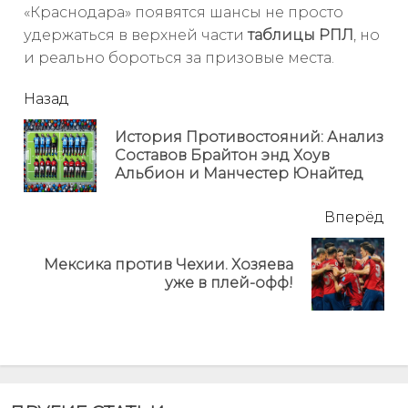
«Краснодара» появятся шансы не просто
удержаться в верхней части
таблицы РПЛ
, но
и реально бороться за призовые места.
читать
Назад
еще
История Противостояний: Анализ
Пр
Составов Брайтон энд Хоув
но
Альбион и Манчестер Юнайтед
Вперёд
Мексика против Чехии. Хозяева
Next
уже в плей-офф!
post: