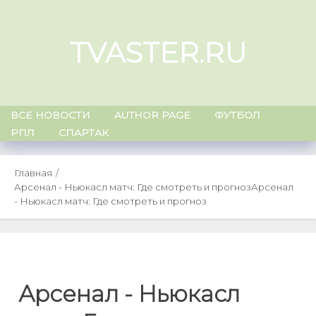
Skip
to
TVASTER.RU
content
ВСЕ НОВОСТИ
AUTHOR PAGE
ФУТБОЛ
РПЛ
СПАРТАК
Главная
Арсенал - Ньюкасл матч: Где смотреть и прогноз
Арсенал
- Ньюкасл матч: Где смотреть и прогноз
Арсенал - Ньюкасл