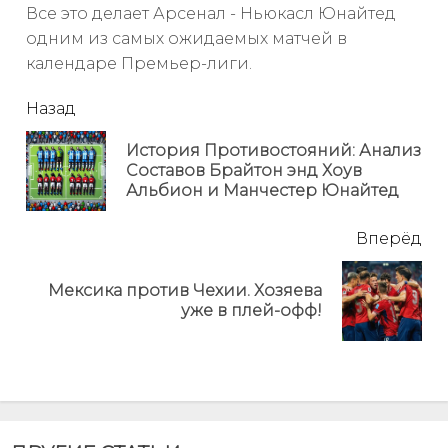
Все это делает Арсенал - Ньюкасл Юнайтед
одним из самых ожидаемых матчей в
календаре Премьер-лиги.
читать
Назад
еще
История Противостояний: Анализ
Пр
Составов Брайтон энд Хоув
но
Альбион и Манчестер Юнайтед
Вперёд
Мексика против Чехии. Хозяева
Next
уже в плей-офф!
post: