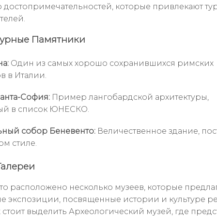
 достопримечательностей, которые привлекают ту
телей.
турные Памятники
а:
Один из самых хорошо сохранившихся римских
в в Италии.
анта-София:
Пример лангобардской архитектуры,
ый в список ЮНЕСКО.
ный собор Беневенто:
Величественное здание, по
ом стиле.
Галереи
то расположено несколько музеев, которые предла
е экспозиции, посвященные истории и культуре ре
 стоит выделить Археологический музей, где пред