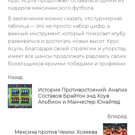
Крус Асуль продолжает оставаться одним из
лидеров мексиканского футбола.
В заключение можно сказать, что турнирная
таблица — это не просто набор цифр, а
важный инструмент, который помогает клубу
развиваться и достигать новых высот. Крус
Асуль, благодаря своей стратегии и упорству,
имеет все шансы продолжать радовать своих
болельщиков яркими победами и трофеями.
читать
Назад
еще
История Противостояний: Анализ
Пр
Составов Брайтон энд Хоув
но
Альбион и Манчестер Юнайтед
Вперёд
Мексика против Чехии. Хозяева
Next