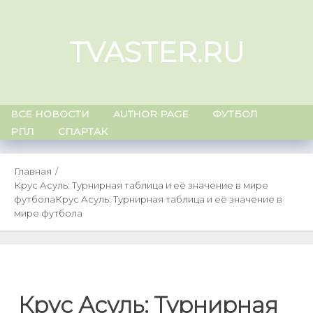
Skip
to
TVASTER.RU
content
ВСЕ НОВОСТИ
AUTHOR PAGE
ФУТБОЛ
РПЛ
СПАРТАК
Главная
Крус Асуль: Турнирная таблица и её значение в мире
футбола
Крус Асуль: Турнирная таблица и её значение в
мире футбола
Крус Асуль: Турнирная