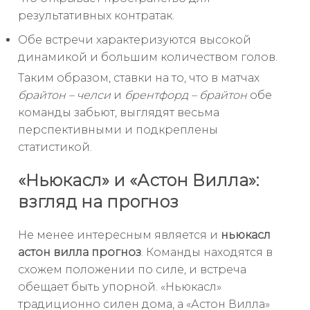
результативных контратак.
Обе встречи характеризуются высокой
динамикой и большим количеством голов.
Таким образом, ставки на то, что в матчах
брайтон – челси
и
брентфорд – брайтон
обе
команды забьют, выглядят весьма
перспективными и подкреплены
статистикой.
«Ньюкасл» и «Астон Вилла»:
взгляд на прогноз
Не менее интересным является и
ньюкасл
астон вилла прогноз
. Команды находятся в
схожем положении по силе, и встреча
обещает быть упорной. «Ньюкасл»
традиционно силен дома, а «Астон Вилла»