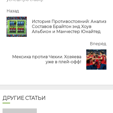
читать
Назад
еще
История Противостояний: Анализ
Пр
Составов Брайтон энд Хоув
но
Альбион и Манчестер Юнайтед
Вперёд
Мексика против Чехии. Хозяева
Next
уже в плей-офф!
post:
ДРУГИЕ СТАТЬИ