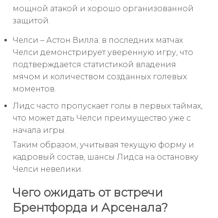
мощной атакой и хорошо организованной
защитой.
Челси – Астон Вилла: в последних матчах
Челси демонстрирует уверенную игру, что
подтверждается статистикой владения
мячом и количеством созданных голевых
моментов.
Лидс часто пропускает голы в первых таймах,
что может дать Челси преимущество уже с
начала игры.
Таким образом, учитывая текущую форму и
кадровый состав, шансы Лидса на остановку
Челси невелики.
Чего ожидать от встречи
Брентфорда и Арсенала?