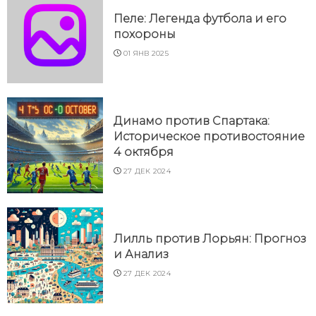
Пеле: Легенда футбола и его
похороны
01 ЯНВ 2025
Динамо против Спартака:
Историческое противостояние
4 октября
27 ДЕК 2024
Лилль против Лорьян: Прогноз
и Анализ
27 ДЕК 2024