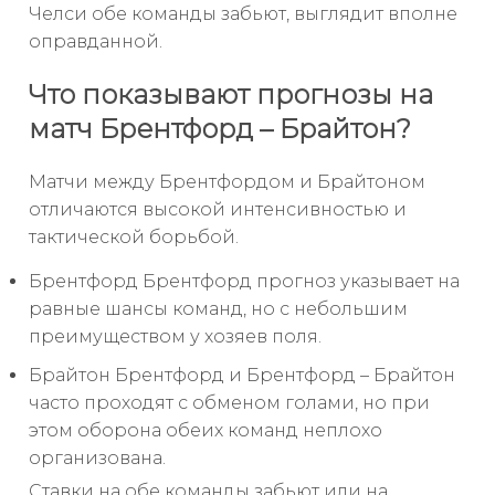
Челси обе команды забьют, выглядит вполне
оправданной.
Что показывают прогнозы на
матч Брентфорд – Брайтон?
Матчи между Брентфордом и Брайтоном
отличаются высокой интенсивностью и
тактической борьбой.
Брентфорд Брентфорд прогноз указывает на
равные шансы команд, но с небольшим
преимуществом у хозяев поля.
Брайтон Брентфорд и Брентфорд – Брайтон
часто проходят с обменом голами, но при
этом оборона обеих команд неплохо
организована.
Ставки на обе команды забьют или на