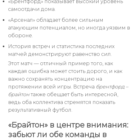
«Брентфорд» показывает высокий уровень
самоотдачи дома.
«Арсенал» обладает более сильным
атакующим потенциалом, но иногда уязвим в
обороне.
История встреч и статистика последних
матчей демонстрируют равенство сил.
Этот матч — отличный пример того, как
каждая ошибка может стоить дорого, и как
важно сохранять концентрацию на
протяжении всей игры. Встреча
брентфорд –
брайтон
также обещает быть интересной,
ведь оба коллектива стремятся показать
результативный футбол.
«Брайтон» в центре внимания:
забьют ли обе команды в