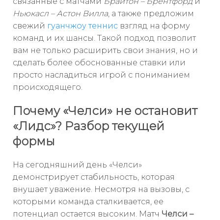
связанные с матчами
Брайтон – Брентфорд
и
Ньюкасл – Астон Вилла
, а также предложим
свежий
гуанчжоу теннис
взгляд на форму
команд и их шансы. Такой подход позволит
вам не только расширить свои знания, но и
сделать более обоснованные ставки или
просто насладиться игрой с пониманием
происходящего.
Почему «Челси» не остановит
«Лидс»? Разбор текущей
формы
На сегодняшний день «Челси»
демонстрирует стабильность, которая
внушает уважение. Несмотря на вызовы, с
которыми команда сталкивается, ее
потенциал остается высоким. Матч
Челси –