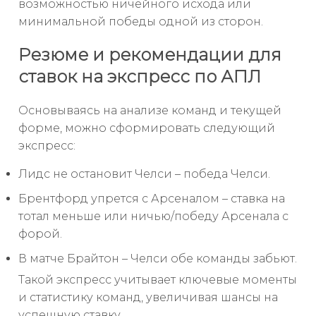
возможностью ничейного исхода или
минимальной победы одной из сторон.
Резюме и рекомендации для
ставок на экспресс по АПЛ
Основываясь на анализе команд и текущей
форме, можно сформировать следующий
экспресс:
Лидс не остановит Челси – победа Челси.
Брентфорд упрется с Арсеналом – ставка на
тотал меньше или ничью/победу Арсенала с
форой.
В матче Брайтон – Челси обе команды забьют.
Такой экспресс учитывает ключевые моменты
и статистику команд, увеличивая шансы на
успешную ставку.