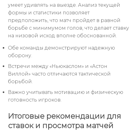
умеет удивлять на выезде. Анализ текущей
формы и статистики позволяет
предположить, что матч пройдет в равной
борьбе с минимумом голов, что делает ставку
на низовой исход вполне обоснованной.
Обе команды демонстрируют надежную
оборону.
Встречи между «Ньюкаслом» и «Астон
Виллой» часто отличаются тактической
борьбой.
Важно учитывать мотивацию и физическую
готовность игроков.
Итоговые рекомендации для
ставок и просмотра матчей