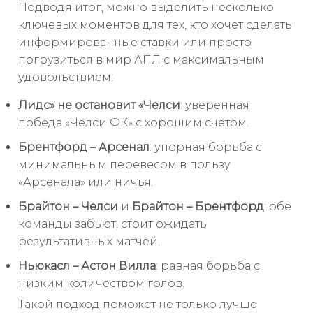
Подводя итог, можно выделить несколько
ключевых моментов для тех, кто хочет сделать
информированные ставки или просто
погрузиться в мир АПЛ с максимальным
удовольствием:
Лидс» не остановит «Челси
: уверенная
победа «Челси ФК» с хорошим счетом.
Брентфорд – Арсенал
: упорная борьба с
минимальным перевесом в пользу
«Арсенала» или ничья.
Брайтон – Челси
и
Брайтон – Брентфорд
: обе
команды забьют, стоит ожидать
результативных матчей.
Ньюкасл – Астон Вилла
: равная борьба с
низким количеством голов.
Такой подход поможет не только лучше