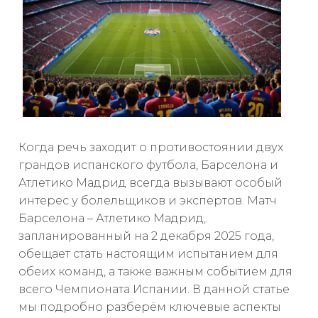
Когда речь заходит о противостоянии двух
грандов испанского футбола, Барселона и
Атлетико Мадрид всегда вызывают особый
интерес у болельщиков и экспертов. Матч
Барселона – Атлетико Мадрид,
запланированный на 2 декабря 2025 года,
обещает стать настоящим испытанием для
обеих команд, а также важным событием для
всего Чемпионата Испании. В данной статье
мы подробно разберём ключевые аспекты