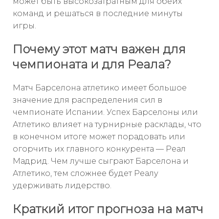
может быть высокозатратным для обеих
команд и решаться в последние минуты
игры.
Почему этот матч важен для
чемпионата и для Реала?
Матч Барселона атлетико имеет большое
значение для распределения сил в
чемпионате Испании. Успех Барселоны или
Атлетико влияет на турнирные расклады, что
в конечном итоге может порадовать или
огорчить их главного конкурента — Реал
Мадрид. Чем лучше сыграют Барселона и
Атлетико, тем сложнее будет Реалу
удерживать лидерство.
Краткий итог прогноза на матч