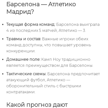
Барселона — Атлетико
Мадрид?
Текущая форма команд:
Барселона выиграла
4 из последних 5 матчей, Атлетико — 3.
Травмы и состав:
Важные игроки обеих
команд доступны, что повышает уровень
конкуренции.
Домашнее поле:
Камп Ноу традиционно
является преимуществом для Барселоны.
Тактические схемы:
Барселона предпочитает
атакующий футбол, Атлетико —
оборонительный стиль с быстрыми
контратаками.
Какой прогноз дают