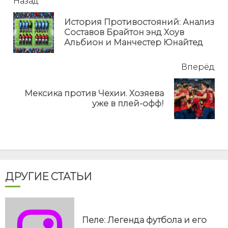
читать
Назад
еще
История Противостояний: Анализ
Пр
Составов Брайтон энд Хоув
но
Альбион и Манчестер Юнайтед
Вперёд
Мексика против Чехии. Хозяева
Next
уже в плей-офф!
post:
ДРУГИЕ СТАТЬИ
Пеле: Легенда футбола и его