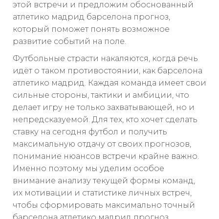
этой встречи и предложим обоснованный
атлетико мадрид барселона прогноз,
который поможет понять возможное
развитие событий на поле.
Футбольные страсти накаляются, когда речь
идёт о таком противостоянии, как барселона
атлетико мадрид. Каждая команда имеет свои
сильные стороны, тактики и амбиции, что
делает игру не только захватывающей, но и
непредсказуемой. Для тех, кто хочет сделать
ставку на сегодня футбол и получить
максимальную отдачу от своих прогнозов,
понимание нюансов встречи крайне важно.
Именно поэтому мы уделим особое
внимание анализу текущей формы команд,
их мотивации и статистике личных встреч,
чтобы сформировать максимально точный
барселона атлетико мадрид прогноз.