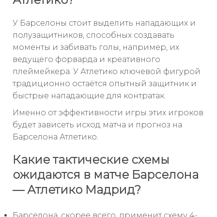
У Барселоны стоит выделить нападающих и
полузащитников, способных создавать
моменты и забивать голы, например, их
ведущего форварда и креативного
плеймейкера. У Атлетико ключевой фигурой
традиционно остаётся опытный защитник и
быстрые нападающие для контратак.
Именно от эффективности игры этих игроков
будет зависеть исход матча и прогноз на
Барселона Атлетико.
Какие тактические схемы
ожидаются в матче Барселона
— Атлетико Мадрид?
Барселона, скорее всего, применит схему 4-