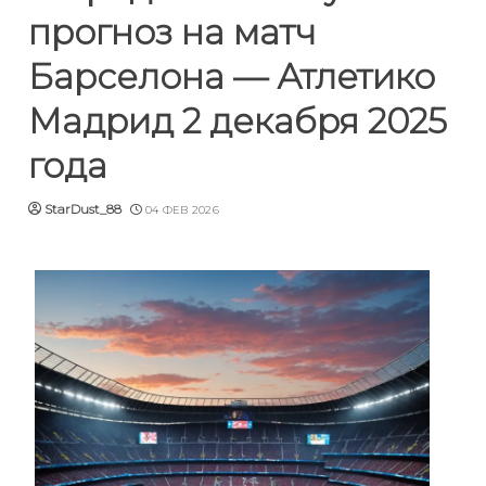
прогноз на матч
Барселона — Атлетико
Мадрид 2 декабря 2025
года
StarDust_88
04 ФЕВ 2026