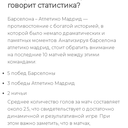
говорит статистика?
Барселона – Атлетико Мадрид —
противостояние с богатой историей, в
которой было немало драматических и
памятных моментов. Анализируя барселона
атлетико мадрид, стоит обратить внимание
на последние 10 матчей между этими
командами:
5 побед Барселоны
3 победы Атлетико Мадрид
2 ничьи
Среднее количество голов за матч составляет
около 2.5, что свидетельствует о достаточно
динамичной и результативной игре. При
этом важно заметить, что в матчах,