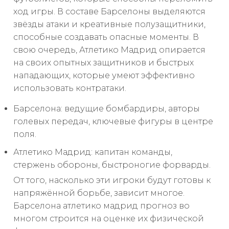
ход игры. В составе Барселоны выделяются
звёзды атаки и креативные полузащитники,
способные создавать опасные моменты. В
свою очередь, Атлетико Мадрид опирается
на своих опытных защитников и быстрых
нападающих, которые умеют эффективно
использовать контратаки.
Барселона: ведущие бомбардиры, авторы
голевых передач, ключевые фигуры в центре
поля.
Атлетико Мадрид: капитан команды,
стержень обороны, быстроногие форварды.
От того, насколько эти игроки будут готовы к
напряжённой борьбе, зависит многое.
Барселона атлетико мадрид прогноз во
многом строится на оценке их физической