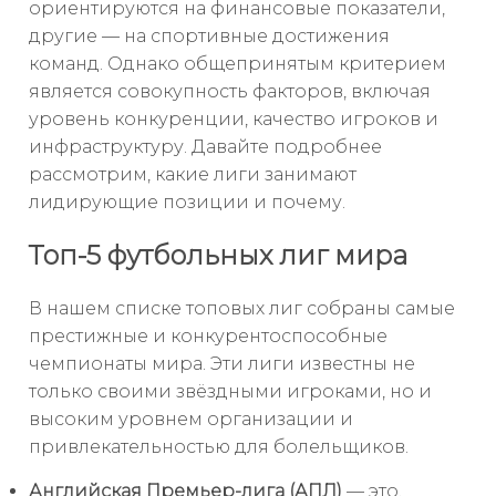
ориентируются на финансовые показатели,
другие — на спортивные достижения
команд. Однако общепринятым критерием
является совокупность факторов, включая
уровень конкуренции, качество игроков и
инфраструктуру. Давайте подробнее
рассмотрим, какие лиги занимают
лидирующие позиции и почему.
Топ-5 футбольных лиг мира
В нашем списке топовых лиг собраны самые
престижные и конкурентоспособные
чемпионаты мира. Эти лиги известны не
только своими звёздными игроками, но и
высоким уровнем организации и
привлекательностью для болельщиков.
Английская Премьер-лига (АПЛ)
— это,