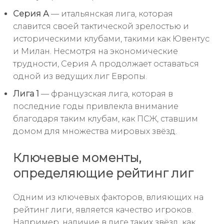
Серия А
— итальянская лига, которая
славится своей тактической зрелостью и
историческими клубами, такими как Ювентус
и Милан. Несмотря на экономические
трудности, Серия А продолжает оставаться
одной из ведущих лиг Европы.
Лига 1
— французская лига, которая в
последние годы привлекла внимание
благодаря таким клубам, как ПСЖ, ставшим
домом для множества мировых звёзд.
Ключевые моменты,
определяющие рейтинг лиг
Одним из ключевых факторов, влияющих на
рейтинг лиги, является качество игроков.
Например, наличие в лиге таких звёзд, как