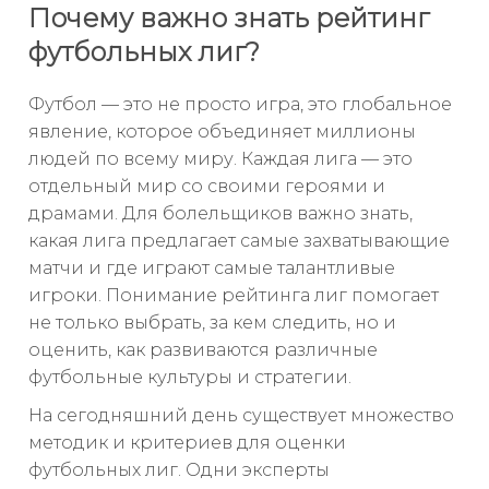
Почему важно знать рейтинг
футбольных лиг?
Футбол — это не просто игра, это глобальное
явление, которое объединяет миллионы
людей по всему миру. Каждая лига — это
отдельный мир со своими героями и
драмами. Для болельщиков важно знать,
какая лига предлагает самые захватывающие
матчи и где играют самые талантливые
игроки. Понимание рейтинга лиг помогает
не только выбрать, за кем следить, но и
оценить, как развиваются различные
футбольные культуры и стратегии.
На сегодняшний день существует множество
методик и критериев для оценки
футбольных лиг. Одни эксперты