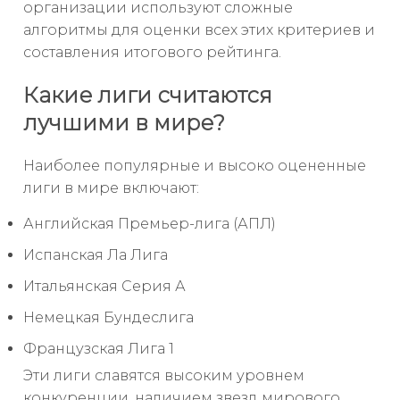
организации используют сложные
алгоритмы для оценки всех этих критериев и
составления итогового рейтинга.
Какие лиги считаются
лучшими в мире?
Наиболее популярные и высоко оцененные
лиги в мире включают:
Английская Премьер-лига (АПЛ)
Испанская Ла Лига
Итальянская Серия А
Немецкая Бундеслига
Французская Лига 1
Эти лиги славятся высоким уровнем
конкуренции, наличием звезд мирового