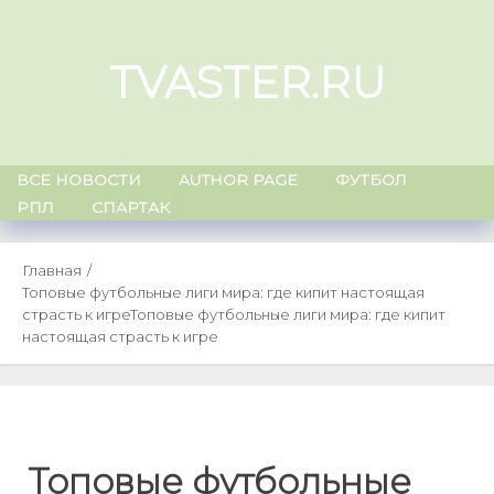
Skip
to
TVASTER.RU
content
ВСЕ НОВОСТИ
AUTHOR PAGE
ФУТБОЛ
РПЛ
СПАРТАК
Главная
Топовые футбольные лиги мира: где кипит настоящая
страсть к игре
Топовые футбольные лиги мира: где кипит
настоящая страсть к игре
Топовые футбольные